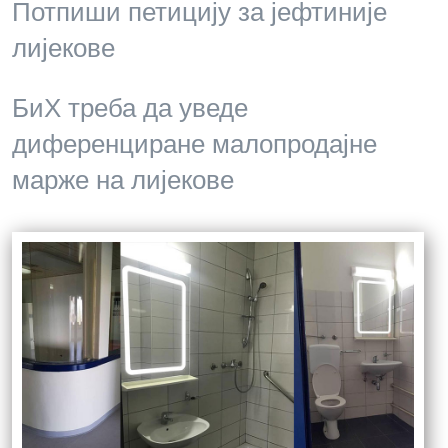
Потпиши петицију за јефтиније
лијекове
БиХ треба да уведе
диференциране малопродајне
марже на лијекове