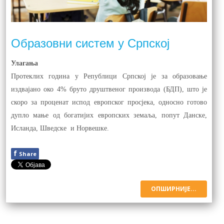
Образовни систем у Српској
Улагања
Протеклих година у Републици Српској је за образовање
издвајано око 4% бруто друштвеног производа (БДП), што је
скоро за проценат испод европског просјека, односно готово
дупло мање од богатијих европских земаља, попут Данске,
Исланда, Шведске
и Норвешке.
f
Share
ОПШИРНИЈЕ...