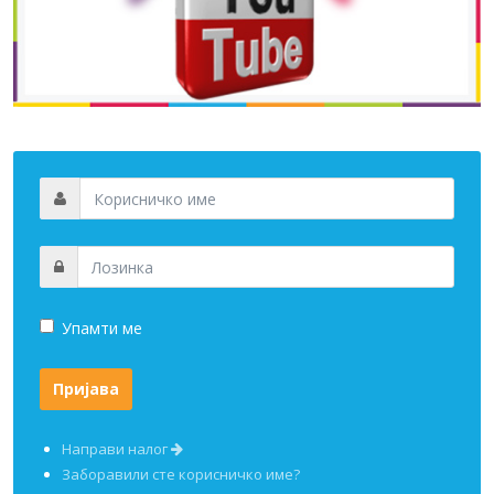
Упамти ме
Направи налог
Заборавили сте корисничко име?