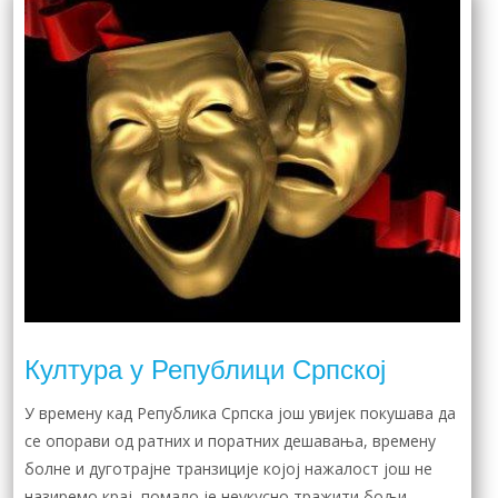
Култура у Републици Српској
У времену кад Република Српска још увијек покушава да
се опорави од ратних и поратних дешавања, времену
болне и дуготрајне транзиције којој нажалост још не
назиремо крај, помало је неукусно тражити бољи