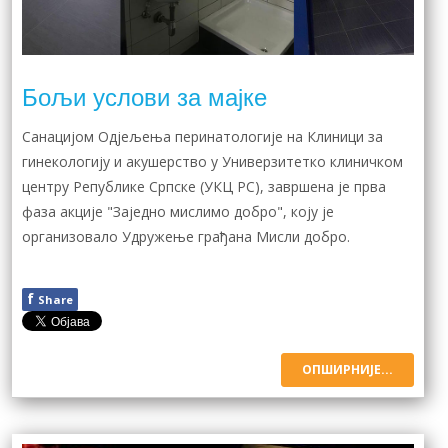
Бољи услови за мајке
Санацијом Одјељења перинатологије на Клиници за
гинекологију и акушерство у Универзитетко клиничком
центру Републике Српске (УКЦ РС), завршена је прва
фаза акције "Заједно мислимо добро", коју је
организовало Удружење грађана Мисли добро.
f
Share
ОПШИРНИЈЕ...