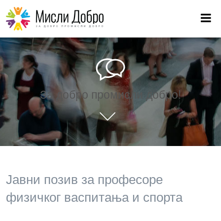
За добро промисли добро!
Јавни позив за професоре
физичког васпитања и спорта