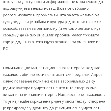
што у ери доступности информација не мора нужно да
подразумијева велики новац. Ваља се озбиљно
реорганизовати и промислити шта заиста желимо од
културе, да ли је забава и култура једно те исто, те се
оспособљавати за регионалну (и не само регионалну)
сарадњу да бисмо ријешили проблем малог тржишта
које је додатна отежавајућа околност за умјетнике из
РС.
Помињање „виталног националног интереса“ код нас,
нажалост, обично носи политикантски предзнак. А кроз
силно потезање политиканства заборављамо да су
једино култура и умјетност нешто што стварно има
витални национални интерес. Нажалост, опет нажалост,
то је најчешће коришћена ријеч у овом тексту, створена
је предрасуда у друштву да је национална умјетност