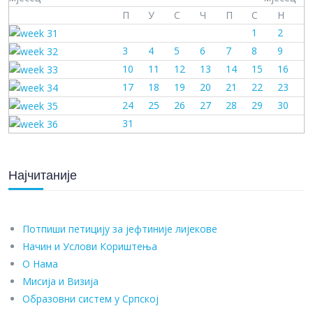
П
У
С
Ч
П
С
Н
1
2
3
4
5
6
7
8
9
10
11
12
13
14
15
16
17
18
19
20
21
22
23
24
25
26
27
28
29
30
31
Најчитаније
Потпиши петицију за јефтиније лијекове
Начин и Услови Кориштења
О Нама
Мисија и Визија
Образовни систем у Српској