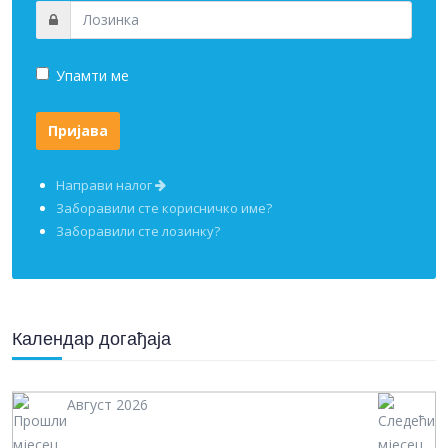
Упамти ме
Направи налог
Заборавили сте корисничко име?
Заборавили сте лозинку?
Календар догађаја
Август 2026