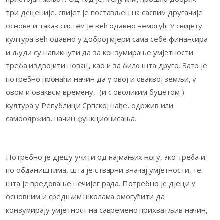
три деценије, свијет је постављен на сасвим другачије
основе и такав систем је већ одавно немогућ. У свијету
култура већ одавно у доброј мјери сама себе финансира
и људи су навикнути да за конзумирање умјетности
треба издвојити новац, као и за било шта друго. Зато је
потребно пронаћи начин да у овој и оваквој земљи, у
овом и оваквом времену, (и с оволиким буџетом )
култура у Републици Српској нађе, одржив или
самоодржив, начин функционисања.
Потребно је дјецу учити од најмањих ногу, ако треба и
по обдаништима, шта је стварни значај умјетности, те
шта је вредовање нечијег рада. Потребно је дјеци у
основним и средњим школама омогућити да
конзумирају умјетност на савремено прихватљив начин,