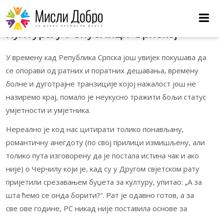
Култура
Култура у Републици Српској
У времену кад Република Српска још увијек покушава да
се опорави од ратних и поратних дешавања, времену
болне и дуготрајне транзиције којој нажалост још не
назиремо крај, помало је неукусно тражити бољи статус
умјетности и умјетника.
Нереално је код нас цитирати толико понављану,
романтичну анегдоту (по свој прилици измишљену, али
толико пута изговорену да је постала истина чак и ако
није) о Черчилу који је, кад су у Другом свјетском рату
пријетили срезавањем буџета за културу, упитао: „А за
шта ћемо се онда борити?“. Рат је одавно готов, а за
све ове године, РС никад није поставила основе за