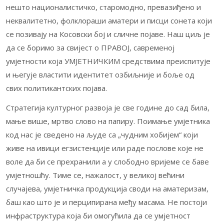
нешто националистичко, старомодно, превазиђено и
неквалитетно, фолклораши аматери и писци сонета који
се позивају на Косовски бој и сличне појаве. Наш циљ је
да се боримо за свијест о ПРАВОЈ, савременој
умјетности која УМЈЕТНИЧКИМ средствима преиспитује
и његује властити идентитет озбиљније и боље од
свих политикантских појава.
Стратегија културног развоја је све године до сад била,
мање више, мртво слово на папиру. Поимање умјетника
код нас је сведено на људе са „чудним хобијем“ који
живе на ивици егзистенције или раде послове које не
воле да би се прехранили а у слободно вријеме се баве
умјетношћу. Тиме се, нажалост, у великој већини
случајева, умјетничка продукција своди на аматеризам,
баш као што је и перципирана међу масама. Не постоји
инфраструктура која би омогућила да се умјетност