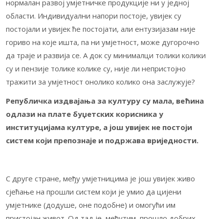
нормалан развој умјетничке продукције ни у једној
области. Индивидуални напори постоје, увијек су
постојали и увијек ће постојати, али ентузијазам није
гориво на које ишта, па ни умјетност, може дугорочно
да траје и развија се. А док су минималци толики колики
су и пензије толике колике су, није ли непристојно
тражити за умјетност онолико колико она заслужује?
Републичка издвајања за културу су мала, већина
одлази на плате буџетских корисника у
институцијама културе, а још увијек не постоји
систем који препознаје и подржава вриједности.
С друге стране, међу умјетницима је још увијек живо
сјећање на прошли систем који је умио да цијени
умјетнике (додуше, оне подобне) и омогући им
пристојан живот. Од тад је, међутим, прошло добрих