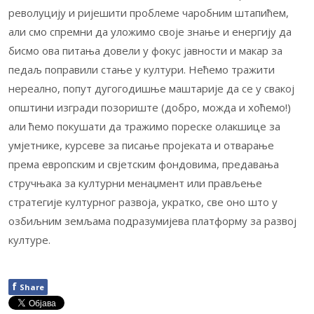
револуцију и ријешити проблеме чаробним штапићем,
али смо спремни да уложимо своје знање и енергију да
бисмо ова питања довели у фокус јавности и макар за
педаљ поправили стање у култури. Нећемо тражити
нереално, попут дугогодишње маштарије да се у свакој
општини изгради позориште (добро, можда и хоћемо!)
али ћемо покушати да тражимо пореске олакшице за
умјетнике, курсеве за писање пројеката и отварање
према европским и свјетским фондовима, предавања
стручњака за културни менаџмент или прављење
стратегије културног развоја, укратко, све оно што у
озбиљним земљама подразумијева платформу за развој
културе.
f
Share