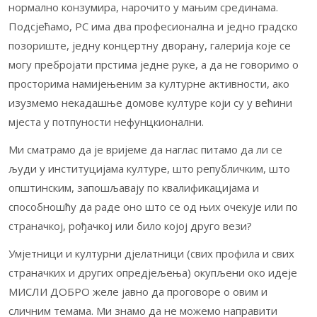
нормално конзумира, нарочито у мањим срединама.
Подсјећамо, РС има два професионална и једно градско
позориште, једну концертну дворану, галерија које се
могу пребројати прстима једне руке, а да не говоримо о
просторима намијењеним за културне активности, ако
изузмемо некадашње домове културе који су у већини
мјеста у потпуности нефунцкионални.
Ми сматрамо да је вријеме да наглас питамо да ли се
људи у институцијама културе, што републичким, што
општинским, запошљавају по квалификацијама и
способношћу да раде оно што се од њих очекује или по
страначкој, рођачкој или било којој друго вези?
Умјетници и културни дјелатници (свих профила и свих
страначких и других опредјељења) окупљени око идеје
МИСЛИ ДОБРО желе јавно да проговоре о овим и
сличним темама. Ми знамо да не можемо направити